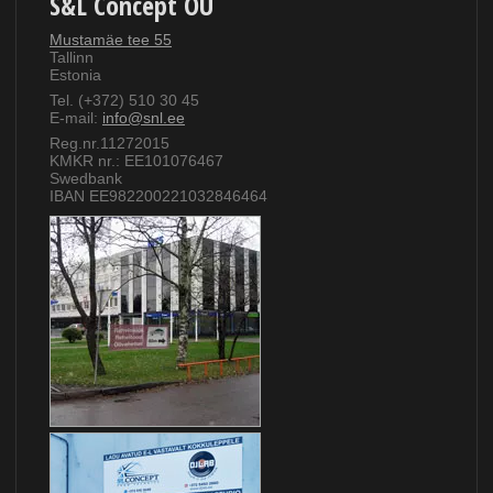
S&L Concept OÜ
Mustamäe tee 55
Tallinn
Estonia
Tel. (+372) 510 30 45
E-mail:
info@snl.ee
Reg.nr.11272015
KMKR nr.: EE101076467
Swedbank
IBAN EE982200221032846464