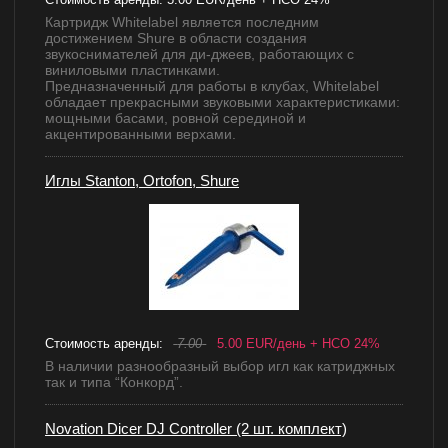
Картридж Whitelabel является последним
достижением Shure в области создания
звукоснимателей для ди-джеев, работающих с
виниловыми пластинками.
Предназначенный для работы в клубах, Whitelabel
обладает прекрасными звуковыми характеристиками:
мощными басами, ровной серединой и
акцентированными верхами.
Иглы Stanton, Ortofon, Shure
Стоимость аренды:
7.00
5.00 EUR/день + НСО 24%
В наличии разнообразный выбор игл как катриджных
так и типа “Конкорд”.
Novation Dicer DJ Controller (2 шт. комплект)