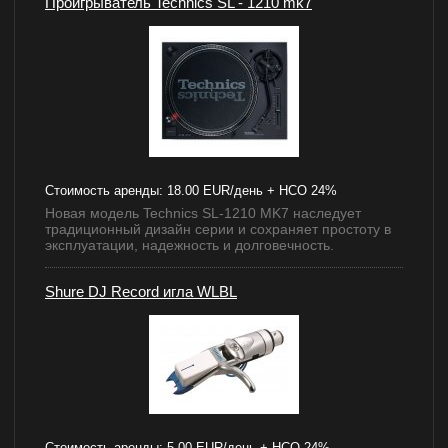
Проигрыватель Technics SL - 1210 mk7
Стоимость аренды:
18.00 EUR/день + НСО 24%
Новая модель Technics SL-1210 MK7 наследует
традиционный дизайн серии и сохраняет простоту в
эксплуатации, надежность и долговечность.
Shure DJ Record игла WLBL
Стоимость аренды:
5.00 EUR/день + НСО 24%