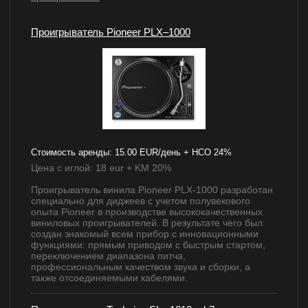
Проигрыватель Pioneer PLX–1000
Стоимость аренды:
15.00 EUR/день + НСО 24%
Цена с иглой: 18 eur + KM 20%
Проигрыватель винила Pioneer PLX-1000 разработан
специально для диджеев с учетом полувекового
опыта Pioneer в производстве высококачественных
виниловых проигрывателей. В результате чего был
создан знакомый всем прибор с инновационными
функциями: прямым приводом с быстрым стартом,
переключением диапазона питча,
профессиональным качеством звука и сборки, а
также отсоединяемыми кабелями.