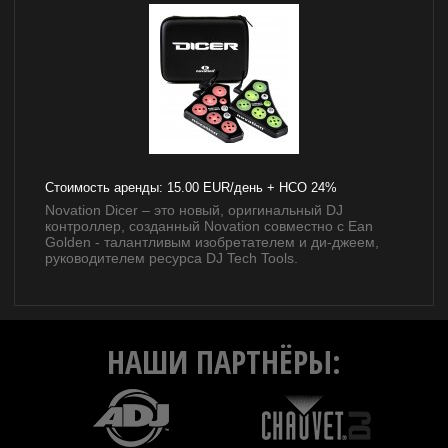
Стоимость аренды:
15.00 EUR/день + НСО 24%
Novation Dicer – это новый, оригинальный DJ
контроллер, созданный Novation совместно с Ean
Golden - талантливым изобретателем и ди-джеем,
руководителем ресурса DJ Tech Tools.
НАШИ ПАРТНЁРЫ: