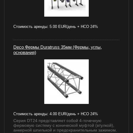
Стоимость аренды:
5.00 EUR/день + НСО 24%
Deco Фермы Duratruss 35мм (Фермы, углы,
основания)
Стоимость аренды:
4.00 EUR/день + НСО 24%
Серия DT24 представляет собой 4-точечную
фермовую систему с конической муфтой (втулкой),
анкерной шпилькой и предохранительным зажимом.