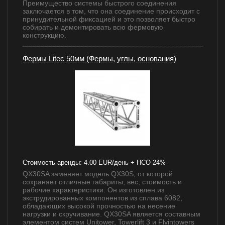
Преимущество системы быстрого соединения
заключается в том, что она соединение происходит с
принудительной фиксацией и это позволяет быстро
собирать и демонтировать всю фермовую
конструкцию.
Фермы Litec 50мм (Фермы, углы, основания)
Стоимость аренды:
4.00 EUR/день + НСО 24%
QX30SA заменяет модель QX30S, от которой
сохраняет отличные габариты, вес, стоимость и
рабочие характеристики. Он изготовлен из
экструдированных компонентов из сплава 6082,
обладающих высокой прочностью на несение
нагрузки и скручивание. QX30SA является составным
элементом систем Unitower, Towerlift 3 и Flyintowers