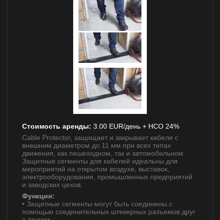
Стоимость аренды:
3.00 EUR/день + НСО 24%
Cable Protector, защищает и закрывает кабели с
внешним диаметром до 11 мм при всех типах
движения, как пешеходном, так и автомобильном.
Защитные сегменты для кабелей идеальны для
мероприятий на открытом воздухе, выставок,
электрооборудования, промышленных предприятий
и заводских цехов.
Функции:
• Защитные сегменты могут быть соединены с
помощью соединительных штекерных разъемов друг
с другом