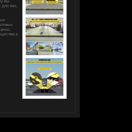
ку вы
 для вас,
ьно
ытовых
сцены,
бщества и