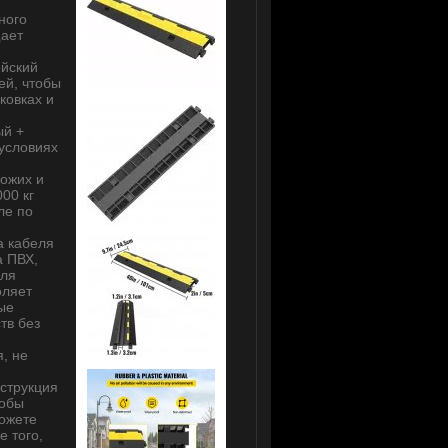
ного
щает
ейский
ей, чтобы
ковках и
ый +
условиях
ожих и
00 кг
ле по
а кабеля
а ПВХ,
для
оляет
ые
тв без
, не
струкция
тобы
ожете
е того,