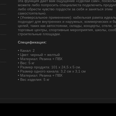
эта функция дает вам ощущение «сделай сам», посколь
можете либо попросить специалиста подключить продукт
либо обрести чувство гордости за себя и заняться этим
самостоятельно.
• (Универсальное применение): кабельная рампа идеал
подходит для внутренних и наружных, коммерческих и б
целей, таких как автостоянки, склады, концерты, отели, 
торговые центры, спортивные мероприятия, школы, соо
строительные площадки.
Спецификация:
• Канал: 2
• Цвет: черный + желтый
• Материал: Резина + ПВХ
• Вес: 5 кг
• Размер продукта: 101 х 24,5 х 5 см.
• Размер одного канала: 3,2 см x 3,1 см
• Материал: Резина + ПВХ
• Вес изделия: 5 кг