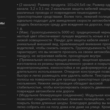
• (2 канала): Размер продукта: 101x24,5x5 см; Размер од
канала: 3,2 х 3,1 см; 2-канальная защита кабелей защи
различные провода от повреждения пешеходами и
транспортными средствами. Более того, лежачий полиц
идеально подходит для замедления скорости автомобил
емы
создать безопасную среду для вождения на дорогах, пар
т. д.
• (Макс. Грузоподъемность 5000 кг): традиционный черн
желтый цвет обеспечивает лучшую видимость ночью и в 
низкой освещенности. Пандус для защиты кабеля имеет
уникальный внешний вид, привлекающий внимание прох
водителей, чтобы снизить скорость. Грузоподъемность 50
гарантирует, что вы можете проехать на своем автомоби
пандусу, не затрагивая кабели, проходящие внутри.
• (Премиальная нескользящая резина): защитная крышк
изготовлена ​​из резины промышленного уровня и покрыт
водонепроницаема, износостойка и не деформируется 
длительного использования. Откидная конструкция позв
быстро и легко размещать или удалять кабели. Текстурн
полосы на поверхности для проезда транспортных средс
скольжения; Нижняя амортизация обладает высокой
стабильностью, чтобы контролировать скорость движения
повреждая автомобили или дороги.
• (Модульное блокирующее соединение): Модульная кон
позволяет соединять несколько лежачих полицейских, ч
покрыть более длинные шнуры. Благодаря дизайну вы м
легко собрать его на полу дома или даже на улице. Кром